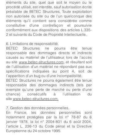
éléments du site, quel que soit le moyen ou le
procédé utilisé, est interdite, sauf autorisation écrite
préalable de BETEC Structures. Toute exploitation
non autorisée du site ou de l’un quelconque des
éléments qu’il contient sera considérée comme
constitutive d’une contrefaçon et poursuivie
conformément aux dispositions des articles L.335-
2 et suivants du Code de Propriété Intellectuelle.
6. Limitations de responsabilité.
BETEC Structures ne pourra être tenue
responsable des dommages directs et indirects
causés au matériel de l’utilisateur, lors de l’accès
au site
www.betec-structures
.com
, et résultant soit
de l’utilisation d’un matériel ne répondant pas aux
spécifications indiquées au point 4, soit de
l’apparition d’un bug ou d’une incompatibilité.
BETEC Structures ne pourra également être tenue
responsable des dommages indirects (tels par
exemple qu’une perte de marché ou perte d’une
chance) consécutifs à l’utilisation du
site
www.betec-structures
.com
.
7. Gestion des données personnelles.
En France, les données personnelles sont
notamment protégées par la loi n° 78-87 du 6
janvier 1978, la loi n° 2004-801 du 6 août 2004,
l'article L. 226-13 du Code pénal et la Directive
Européenne du 24 octobre 1995.
A l'occasion de l'utilisation du site
www.betec-