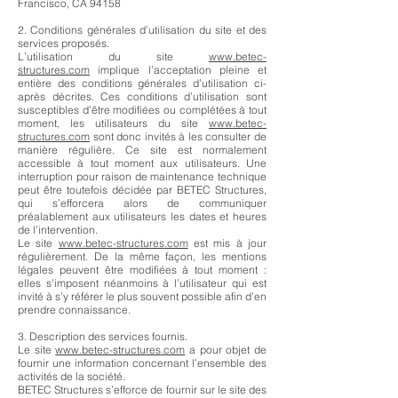
Francisco, CA 94158
2. Conditions générales d’utilisation du site et des
services proposés.
L’utilisation du site
www.betec-
structures
.com
implique l’acceptation pleine et
entière des conditions générales d’utilisation ci-
après décrites. Ces conditions d’utilisation sont
susceptibles d’être modifiées ou complétées à tout
moment, les utilisateurs du site
www.betec-
structures
.com
sont donc invités à les consulter de
manière régulière. Ce site est normalement
accessible à tout moment aux utilisateurs. Une
interruption pour raison de maintenance technique
peut être toutefois décidée par BETEC Structures,
qui s’efforcera alors de communiquer
préalablement aux utilisateurs les dates et heures
de l’intervention.
Le site
www.betec-structures
.com
est mis à jour
régulièrement. De la même façon, les mentions
légales peuvent être modifiées à tout moment :
elles s’imposent néanmoins à l’utilisateur qui est
invité à s’y référer le plus souvent possible afin d’en
prendre connaissance.
3. Description des services fournis.
Le site
www.betec-structures
.com
a pour objet de
fournir une information concernant l’ensemble des
activités de la société.
BETEC Structures s’efforce de fournir sur le site des