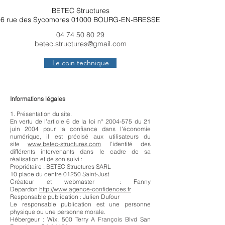
BETEC Structures
6 rue des Sycomores 01000 BOURG-EN-BRESSE
04 74 50 80 29
betec.structures@gmail.com
Le coin technique
Informations légales
1. Présentation du site.
En vertu de l'article 6 de la loi n°
2004-575
du 21
juin 2004 pour la confiance dans l'économie
numérique, il est précisé aux utilisateurs du
site
www.betec-structures.com
l'identité des
différents intervenants dans le cadre de sa
réalisation et de son suivi :
Propriétaire : BETEC Structures SARL
10 place du centre 01250 Saint-Just
Créateur et webmaster : Fanny
Depardon
http://www.agence-confidences.fr
Responsable publication : Julien Dufour
Le responsable publication est une personne
physique ou une personne morale.
Hébergeur : Wix, 500 Terry A François Blvd San