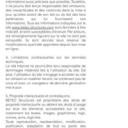
informations aussi précises que possible. Toutefois,
il ne pourra être tenue responsable des omissions,
des inexactitudes et des carences dans la mise à
jour, qu’elles soient de son fait ou du fait des tiers
partenaires qui lui fournissent ces
informations. Tous les informations indiquées sur le
site
www.betec-structures
.com
sont données à titre
indicatif, et sont susceptibles d’évoluer. Par ailleurs,
les renseignements figurant sur le site ne sont pas
exhaustifs. Ils sont donnés sous réserve de
modifications ayant été apportées depuis leur mise
en ligne.
4. Limitations contractuelles sur les données
techniques.
Le site Internet ne pourra être tenu responsable de
dommages matériels liés à l’utilisation du site. De
plus, l’utilisateur du site s’engage à accéder au site
en utilisant un matériel récent, ne contenant pas de
virus et avec un navigateur de dernière génération
mis-à-jour.
5. Propriété intellectuelle et contrefaçons.
BETEC Structures est propriétaire des droits de
propriété intellectuelle ou détient les droits d’usage
sur tous les éléments accessibles sur le site,
notamment les textes, images, graphismes, logo,
icônes, sons, logiciels.
Toute reproduction, représentation, modification,
publication, adaptation de tout ou partie des